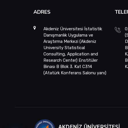
ADRES
TELE
Akdeniz Üniversitesi İstatistik
0
Danışmanlık Uygulama ve
(
Araştırma Merkezi (Akdeniz
D
University Statistical
B
Consulting, Application and
K
Research Center) Enstitüler
B
Binası B Blok 3. Kat C314
K
(Atatürk Konferans Salonu yanı)