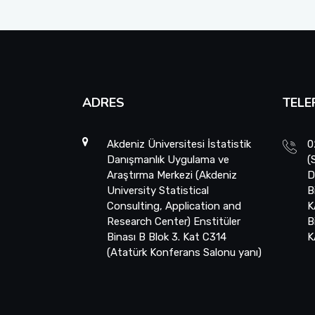
ADRES
TELE
Akdeniz Üniversitesi İstatistik
0
Danışmanlık Uygulama ve
(
Araştırma Merkezi (Akdeniz
D
University Statistical
B
Consulting, Application and
K
Research Center) Enstitüler
B
Binası B Blok 3. Kat C314
K
(Atatürk Konferans Salonu yanı)