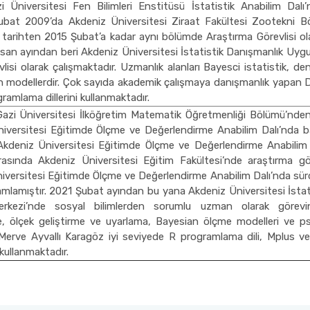
i Üniversitesi Fen Bilimleri Enstitüsü İstatistik Anabilim Dal
ubat 2009’da Akdeniz Üniversitesi Ziraat Fakültesi Zootekni 
 tarihten 2015 Şubat’a kadar aynı bölümde Araştırma Görevlisi ol
san ayından beri Akdeniz Üniversitesi İstatistik Danışmanlık Uyg
lisi olarak çalışmaktadır. Uzmanlık alanları Bayesci istatistik, 
n modellerdir. Çok sayıda akademik çalışmaya danışmanlık yapan D
ramlama dillerini kullanmaktadır.
Gazi Üniversitesi İlköğretim Matematik Öğretmenliği Bölümü’nde
versitesi Eğitimde Ölçme ve Değerlendirme Anabilim Dalı’nda baş
Akdeniz Üniversitesi Eğitimde Ölçme ve Değerlendirme Anabilim
arasında Akdeniz Üniversitesi Eğitim Fakültesi’nde araştırma gör
versitesi Eğitimde Ölçme ve Değerlendirme Anabilim Dalı’nda sür
lamıştır. 2021 Şubat ayından bu yana Akdeniz Üniversitesi İsta
erkezi’nde sosyal bilimlerden sorumlu uzman olarak görevi
, ölçek geliştirme ve uyarlama, Bayesian ölçme modelleri ve psi
Merve Ayvallı Karagöz iyi seviyede R programlama dili, Mplus ve 
kullanmaktadır.