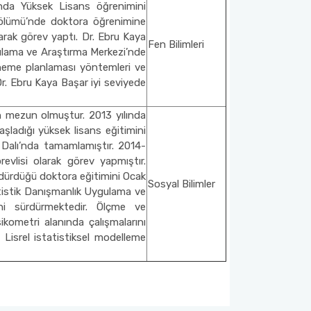
ı’nda Yüksek Lisans öğrenimini
Bölümü’nde doktora öğrenimine
arak görev yaptı. Dr. Ebru Kaya
Fen Bilimleri
ulama ve Araştırma Merkezi’nde
deneme planlaması yöntemleri ve
r. Ebru Kaya Başar iyi seviyede
n mezun olmuştur. 2013 yılında
ladığı yüksek lisans eğitimini
 Dalı’nda tamamlamıştır. 2014-
evlisi olarak görev yapmıştır.
dürdüğü doktora eğitimini Ocak
Sosyal Bilimler
tistik Danışmanlık Uygulama ve
ni sürdürmektedir. Ölçme ve
kometri alanında çalışmalarını
Lisrel istatistiksel modelleme