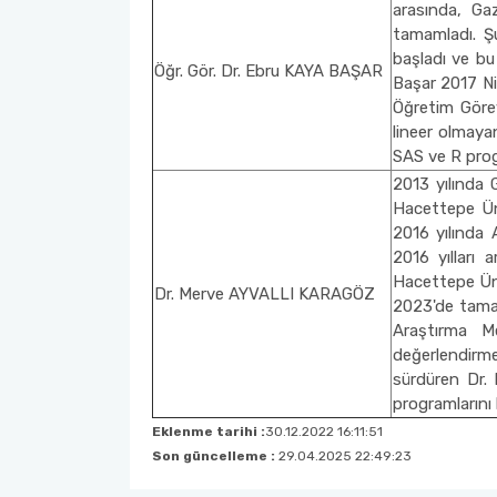
arasında, Gaz
tamamladı. Ş
başladı ve bu
Öğr. Gör. Dr. Ebru KAYA BAŞAR
Başar 2017 Ni
Öğretim Görev
lineer olmaya
SAS ve R prog
2013 yılında 
Hacettepe Üni
2016 yılında 
2016 yılları 
Hacettepe Üni
Dr. Merve AYVALLI KARAGÖZ
2023'de tamam
Araştırma M
değerlendirme
sürdüren Dr. 
programlarını 
Eklenme tarihi :
30.12.2022 16:11:51
Son güncelleme :
29.04.2025 22:49:23