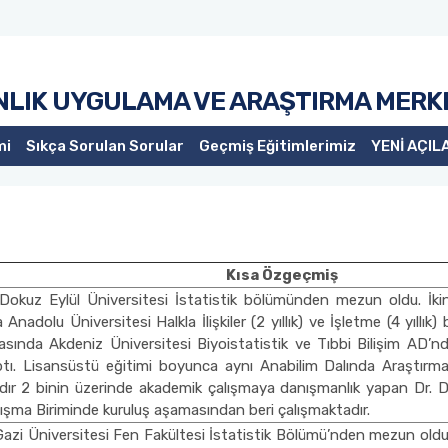
NLIK UYGULAMA VE ARAŞTIRMA MERK
mi
Sıkça Sorulan Sorular
Geçmiş Eğitimlerimiz
YENİ AÇIL
Kısa Özgeçmiş
Dokuz Eylül Üniversitesi İstatistik bölümünden mezun oldu. İki
da Anadolu Üniversitesi Halkla İlişkiler (2 yıllık) ve İşletme (4 yıll
arasında Akdeniz Üniversitesi Biyoistatistik ve Tıbbi Bilişim AD’nd
tı. Lisansüstü eğitimi boyunca aynı Anabilim Dalında Araştırma 
ıldır 2 binin üzerinde akademik çalışmaya danışmanlık yapan Dr. 
nışma Biriminde kuruluş aşamasından beri çalışmaktadır.
Gazi Üniversitesi Fen Fakültesi İstatistik Bölümü’nden mezun oldu.