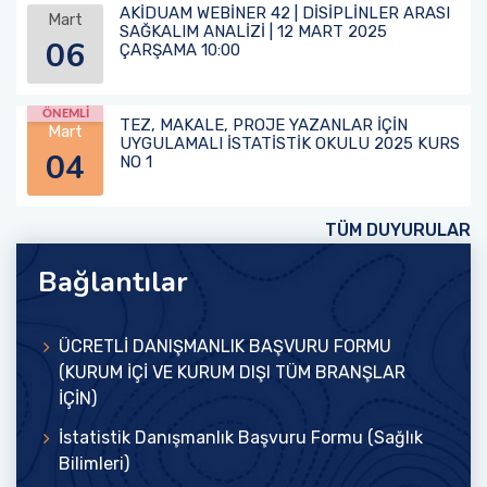
AKİDUAM WEBİNER 42 | DİSİPLİNLER ARASI
Mart
SAĞKALIM ANALİZİ | 12 MART 2025
06
ÇARŞAMA 10:00
ÖNEMLİ
TEZ, MAKALE, PROJE YAZANLAR İÇİN
Mart
UYGULAMALI İSTATİSTİK OKULU 2025 KURS
04
NO 1
TÜM DUYURULAR
Bağlantılar
ÜCRETLİ DANIŞMANLIK BAŞVURU FORMU
(KURUM İÇİ VE KURUM DIŞI TÜM BRANŞLAR
İÇİN)
İstatistik Danışmanlık Başvuru Formu (Sağlık
Bilimleri)