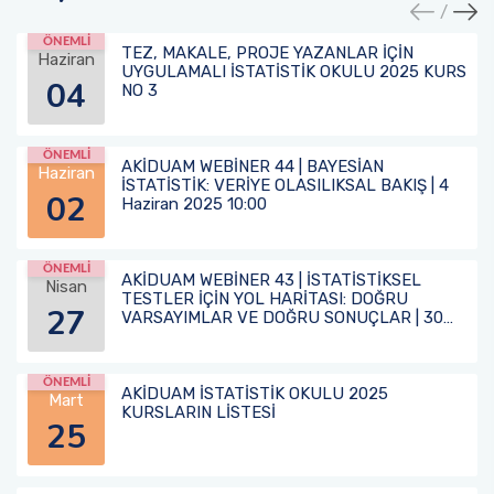
ÖNEMLİ
TEZ, MAKALE, PROJE YAZANLAR İÇİN
Haziran
UYGULAMALI İSTATİSTİK OKULU 2025 KURS
04
NO 3
ÖNEMLİ
AKİDUAM WEBİNER 44 | BAYESİAN
Haziran
İSTATİSTİK: VERİYE OLASILIKSAL BAKIŞ | 4
02
Haziran 2025 10:00
ÖNEMLİ
AKİDUAM WEBİNER 43 | İSTATİSTİKSEL
Nisan
TESTLER İÇİN YOL HARİTASI: DOĞRU
27
VARSAYIMLAR VE DOĞRU SONUÇLAR | 30
Nisan 2025 ÇARŞAMBA 10:00
ÖNEMLİ
AKİDUAM İSTATİSTİK OKULU 2025
Mart
KURSLARIN LİSTESİ
25