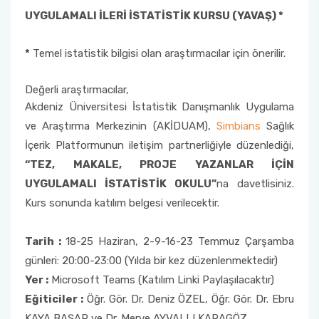
UYGULAMALI İLERİ İSTATİSTİK KURSU (YAVAŞ) *
*
Temel istatistik bilgisi olan araştırmacılar için önerilir.
Değerli araştırmacılar,
Akdeniz Üniversitesi İstatistik Danışmanlık Uygulama
ve Araştırma Merkezinin (AKİDUAM),
Simbians
Sağlık
İçerik Platformunun iletişim partnerliğiyle düzenlediği,
“TEZ, MAKALE, PROJE YAZANLAR İÇİN
UYGULAMALI İSTATİSTİK OKULU”
na davetlisiniz.
Kurs sonunda katılım belgesi verilecektir.
Tarih :
18-25 Haziran, 2-9-16-23 Temmuz Çarşamba
günleri: 20:00-23:00 (Yılda bir kez düzenlenmektedir)
Yer :
Microsoft Teams (Katılım Linki Paylaşılacaktır)
Eğiticiler :
Öğr. Gör. Dr. Deniz ÖZEL, Öğr. Gör. Dr. Ebru
KAYA BAŞAR ve Dr. Merve AYVALLI KARAGÖZ