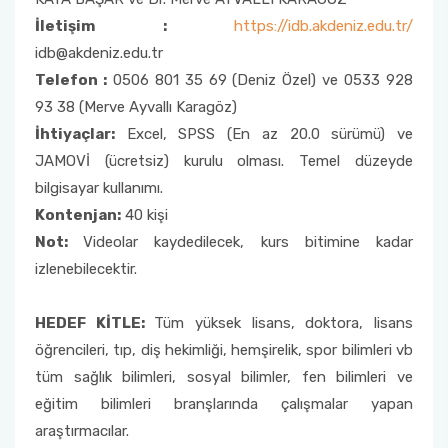
İletişim :
https://idb.akdeniz.edu.tr/
idb@akdeniz.edu.tr
Telefon :
0506 801 35 69 (Deniz Özel) ve 0533 928
93 38 (Merve Ayvallı Karagöz)
İhtiyaçlar:
Excel, SPSS (En az 20.0 sürümü) ve
JAMOVİ (ücretsiz) kurulu olması. Temel düzeyde
bilgisayar kullanımı.
Kontenjan:
40 kişi
Not:
Videolar kaydedilecek, kurs bitimine kadar
izlenebilecektir.
HEDEF KİTLE:
Tüm yüksek lisans, doktora, lisans
öğrencileri, tıp, diş hekimliği, hemşirelik, spor bilimleri vb
tüm sağlık bilimleri, sosyal bilimler, fen bilimleri ve
eğitim bilimleri branşlarında çalışmalar yapan
araştırmacılar.