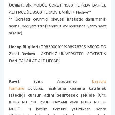
ÜCRET:
BİR MODÜL ÜCRETİ 1500 TL (KDV DAHİL),
ALTI MODÜL 8500 TL (KDV DAHİL) + Hediye**
** Ücretsiz çevrimiçi bireysel istatistik danışmanlık
seansı hediyemizdir (Temmuz ayı içerisinde yarım saat
süre ile)
Hesap Bilgileri:
TR860001001988978705165003 T.C
Ziraat Bankası – AKDENİZ ÜNİVERSİTESİ İSTATİSTİK
DAN. TAHSİLAT ALT HESABI
Kayıt için:
Araştırmacı
başvuru
formunu
doldurup,
açıklama kısmına katılmak
istediği kursun adını belirtecek şekilde
(Örn:
KURS NO 3-KURSUN TAMAMI veya KURS NO 3-
MODÜL 1) katılım ücretini yatırdıktan sonra