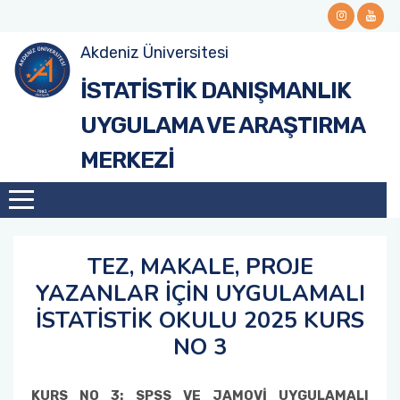
Akdeniz Üniversitesi
Yönetmelik
KURS NO 1: SPSS VE JAMOVİ UYGULAMALI
İSTATİSTİK DANIŞMANLIK
TEMEL İSTATİSTİK KURSU (YAVAŞ - 24 SAAT)
Vizyon-Misyon
UYGULAMA VE ARAŞTIRMA
KURS NO 2: SPSS VE JAMOVİ UYGULAMALI
MERKEZİ
TEMEL İSTATİSTİK KURSU (HIZLI-10 SAAT)
İstatistik Meslek Değerleri ve Etik İlkeler
KURS NO 3: SPSS VE JAMOVİ UYGULAMALI
Yönetim Kurulu
UYGULAMALI İLERİ İSTATİSTİK KURSU
(YAVAŞ-18 SAAT)
Müdürlerimiz
TEZ, MAKALE, PROJE
YAZANLAR İÇİN UYGULAMALI
Akademik Personel
İSTATİSTİK OKULU 2025 KURS
NO 3
Faaliyet Raporu
KURS NO 3: SPSS VE JAMOVİ UYGULAMALI