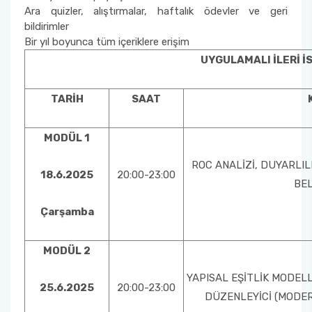
Ara quizler, alıştırmalar, haftalık ödevler ve geri
bildirimler
Bir yıl boyunca tüm içeriklere erişim
UYGULAMALI İLERİ İS
TARİH
SAAT
MODÜL 1
ROC ANALİZİ, DUYARLILI
18.6.2025
20:00-23:00
BE
Çarşamba
MODÜL 2
YAPISAL EŞİTLİK MODELL
25.6.2025
20:00-23:00
DÜZENLEYİCİ (MODER