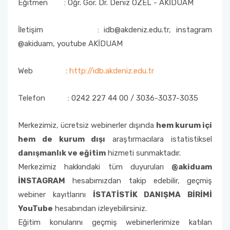
Eğitmen : Öğr. Gör. Dr. Deniz ÖZEL - AKİDUAM
İletişim : idb@akdeniz.edu.tr, instagram
@akiduam, youtube AKİDUAM
Web :
http://idb.akdeniz.edu.tr
Telefon : 0242 227 44 00 / 3036-3037-3035
Merkezimiz, ücretsiz webinerler dışında
hem kurum içi
hem de kurum dışı
araştırmacılara istatistiksel
danışmanlık ve eğitim
hizmeti sunmaktadır.
Merkezimiz hakkındaki tüm duyuruları
@akiduam
İNSTAGRAM
hesabımızdan takip edebilir, geçmiş
webiner kayıtlarını
İSTATİSTİK DANIŞMA BİRİMİ
YouTube
hesabından izleyebilirsiniz.
Eğitim konularını geçmiş webinerlerimize katılan