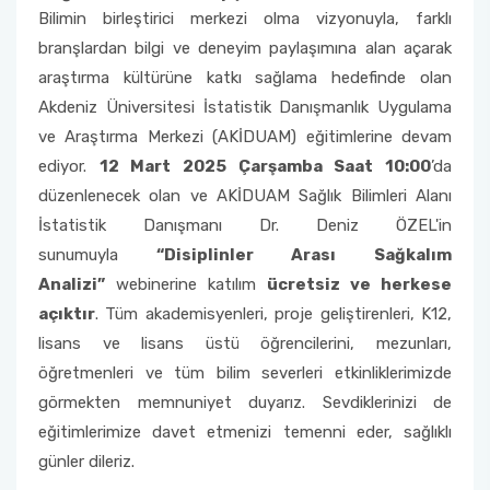
Bilimin birleştirici merkezi olma vizyonuyla, farklı
branşlardan bilgi ve deneyim paylaşımına alan açarak
araştırma kültürüne katkı sağlama hedefinde olan
Akdeniz Üniversitesi İstatistik Danışmanlık Uygulama
ve Araştırma Merkezi (AKİDUAM) eğitimlerine devam
ediyor.
12 Mart 2025 Çarşamba Saat 10:00
’da
düzenlenecek olan ve AKİDUAM Sağlık Bilimleri Alanı
İstatistik Danışmanı Dr. Deniz ÖZEL'in
sunumuyla
“Disiplinler Arası Sağkalım
Analizi”
webinerine katılım
ücretsiz ve herkese
açıktır
. Tüm akademisyenleri, proje geliştirenleri, K12,
lisans ve lisans üstü öğrencilerini, mezunları,
öğretmenleri ve tüm bilim severleri etkinliklerimizde
görmekten memnuniyet duyarız. Sevdiklerinizi de
eğitimlerimize davet etmenizi temenni eder, sağlıklı
günler dileriz.