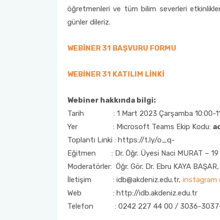
öğretmenleri ve tüm bilim severleri etkinlik
günler dileriz.
WEBİNER 31 BAŞVURU FORMU
WEBİNER 31 KATILIM LİNKİ
Webiner hakkında bilgi:
Tarih : 1 Mart 2023 Çarşamba 10:00-11
Yer : Microsoft Teams Ekip Kodu:
a
Toplantı Linki : https://t.ly/o_q-
Eğitmen : Dr. Öğr. Üyesi Naci MURAT – 19 Ma
Moderatörler: Öğr. Gör. Dr. Ebru KAYA BAŞAR,
İletişim : idb@akdeniz.edu.tr,
instagram
Web : http://idb.akdeniz.edu.tr
Telefon : 0242 227 44 00 / 3036-3037