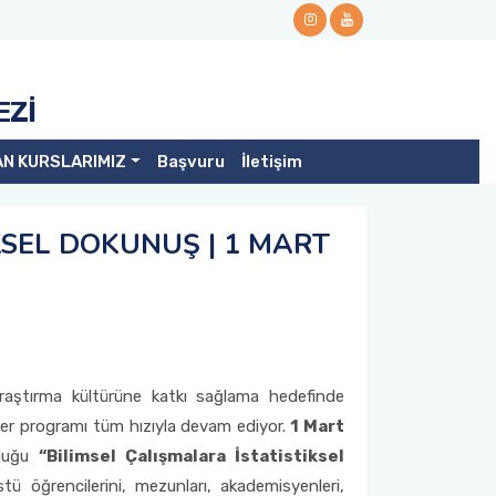
EZİ
AN KURSLARIMIZ
Başvuru
İletişim
KSEL DOKUNUŞ | 1 MART
 araştırma kültürüne katkı sağlama hedefinde
r programı tüm hızıyla devam ediyor.
1 Mart
duğu
“Bilimsel Çalışmalara İstatistiksel
üstü öğrencilerini, mezunları, akademisyenleri,