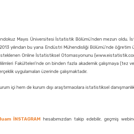
ndokuz Mayıs Üniversitesi İstatistik Bölümü'nden mezun oldu. İst
t, 2013 yılından bu yana Endüstri Mühendisliği Bölümü'nde öğretim
klenen Online İstatistiksel Otomasyonunu (www.eistatistik.com) ge
k Bilimleri Fakülteleri'nde on binden fazla akademik çalışmaya (tez ve
 gerçeklik uygulamaları üzerinde çalışmaktadır.
urum içi hem de kurum dışı araştırmacılara istatistiksel danışmanlı
duam İNSTAGRAM
hesabımızdan takip edebilir, geçmiş webine