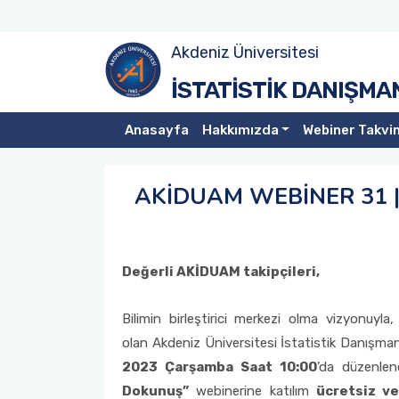
Akdeniz Üniversitesi
Yönetmelik
KURS NO 1: SPSS VE JAMOVİ UYGULAMALI TEMEL
İSTATİSTİK DANIŞMA
İSTATİSTİK KURSU (YAVAŞ - 24 SAAT)
Vizyon-Misyon
Anasayfa
Hakkımızda
Webiner Takvi
KURS NO 2: SPSS VE JAMOVİ UYGULAMALI TEMEL
İSTATİSTİK KURSU (HIZLI-10 SAAT)
İstatistik Meslek Değerleri ve Etik İlkeler
AKİDUAM WEBİNER 31 |
KURS NO 3: SPSS VE JAMOVİ UYGULAMALI UYGULAMALI
Yönetim Kurulu
İLERİ İSTATİSTİK KURSU (YAVAŞ-18 SAAT)
Müdürlerimiz
Değerli AKİDUAM takipçileri,
Akademik Personel
Bilimin birleştirici merkezi olma vizyonuyl
Faaliyet Raporu
olan Akdeniz Üniversitesi İstatistik Danışm
2023 Çarşamba Saat 10:00
’da düzenle
Dokunuş”
webinerine katılım
ücretsiz ve