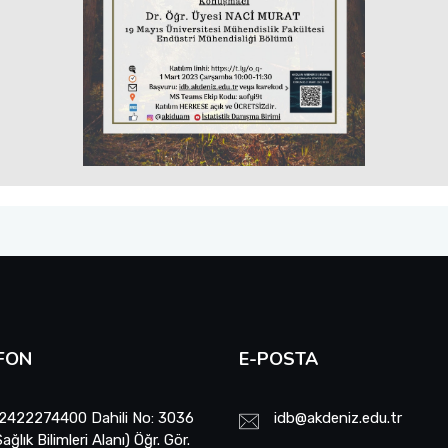
FON
E-POSTA
2422274400 Dahili No: 3036
idb@akdeniz.edu.tr
Sağlık Bilimleri Alanı) Öğr. Gör.