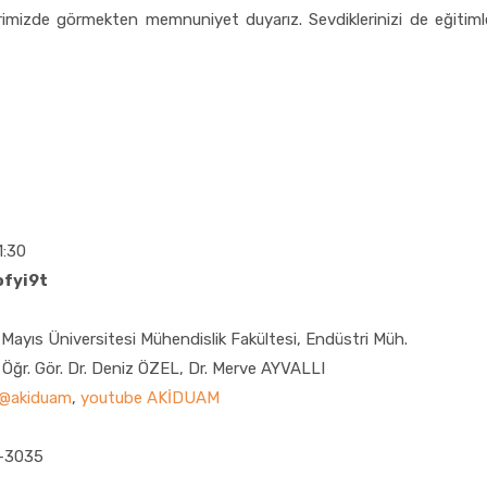
lerimizde görmekten memnuniyet duyarız. Sevdiklerinizi de eğitiml
:30
ofyi9t
yıs Üniversitesi Mühendislik Fakültesi, Endüstri Müh.
 Öğr. Gör. Dr. Deniz ÖZEL, Dr. Merve AYVALLI
 @akiduam
,
youtube AKİDUAM
-3035