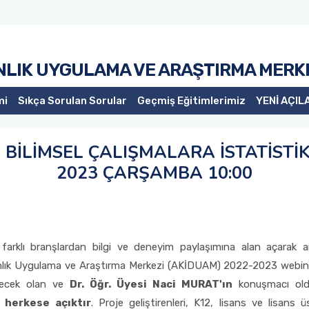
NLIK UYGULAMA VE ARAŞTIRMA MERK
mi
Sıkça Sorulan Sorular
Geçmiş Eğitimlerimiz
YENİ AÇIL
 BİLİMSEL ÇALIŞMALARA İSTATİSTİ
2023 ÇARŞAMBA 10:00
a, farklı branşlardan bilgi ve deneyim paylaşımına alan açarak
anlık Uygulama ve Araştırma Merkezi (AKİDUAM) 2022-2023 webine
necek olan ve
Dr. Öğr. Üyesi Naci MURAT'ın
konuşmacı ol
 herkese açıktır
. Proje geliştirenleri, K12, lisans ve lisans 